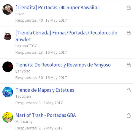
a
[Tiendita] Portadas 240 Super Kawaii :u
C
d
e
nozz
o
r
Respuestas
40
18 May 2017
r
[Tienda Cerrada] Firmas/Portadas/Recolores de
C
a
e
Rowlet
d
r
LagannTTGG
o
r
Respuestas
23
16 May 2017
a
Tiendita De Recolores y Revamps de Yanyoso
C
d
e
yanyoso
o
r
Respuestas
30
16 May 2017
r
Tienda de Mapas y Estatuas
C
a
e
Tactician
d
r
Respuestas
3
3 May 2017
o
r
Mart of Trash - Portadas GBA.
C
a
e
Mr. Luxray
d
r
Respuestas
2
2 May 2017
o