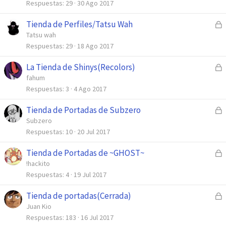
r
Respuestas
29
30 Ago 2017
r
Tienda de Perfiles/Tatsu Wah
C
a
e
Tatsu wah
d
r
Respuestas
29
18 Ago 2017
o
r
La Tienda de Shinys(Recolors)
C
a
e
fahum
d
r
Respuestas
3
4 Ago 2017
o
r
Tienda de Portadas de Subzero
C
a
e
Subzero
d
r
Respuestas
10
20 Jul 2017
o
r
Tienda de Portadas de ~GHOST~
C
a
e
!hackito
d
r
Respuestas
4
19 Jul 2017
o
r
Tienda de portadas(Cerrada)
C
a
e
Juan Kio
d
r
Respuestas
183
16 Jul 2017
o