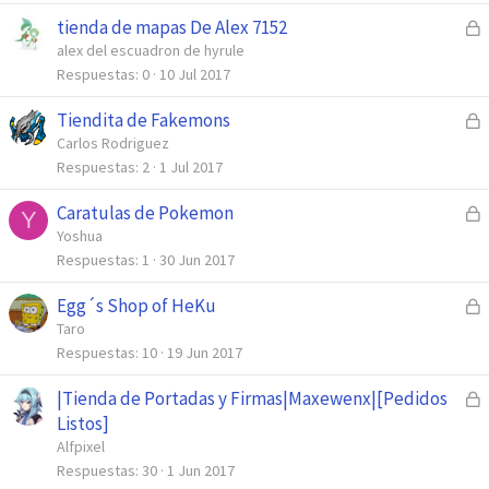
r
tienda de mapas De Alex 7152
C
a
e
alex del escuadron de hyrule
d
r
Respuestas
0
10 Jul 2017
o
r
Tiendita de Fakemons
C
a
e
Carlos Rodriguez
d
r
Respuestas
2
1 Jul 2017
o
r
Caratulas de Pokemon
C
a
Y
e
Yoshua
d
r
Respuestas
1
30 Jun 2017
o
r
Egg´s Shop of HeKu
C
a
e
Taro
d
r
Respuestas
10
19 Jun 2017
o
r
|Tienda de Portadas y Firmas|Maxewenx|[Pedidos
C
a
e
Listos]
d
r
Alfpixel
o
r
Respuestas
30
1 Jun 2017