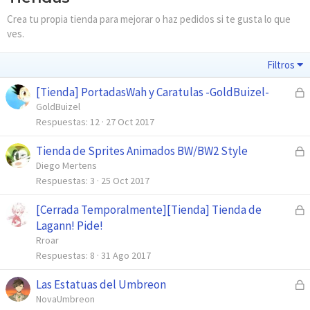
Crea tu propia tienda para mejorar o haz pedidos si te gusta lo que
ves.
Filtros
[Tienda] PortadasWah y Caratulas -GoldBuizel-
C
e
GoldBuizel
r
Respuestas
12
27 Oct 2017
r
Tienda de Sprites Animados BW/BW2 Style
C
a
e
Diego Mertens
d
r
Respuestas
3
25 Oct 2017
o
r
[Cerrada Temporalmente][Tienda] Tienda de
C
a
e
Lagann! Pide!
d
r
Rroar
o
r
Respuestas
8
31 Ago 2017
a
Las Estatuas del Umbreon
C
d
e
NovaUmbreon
o