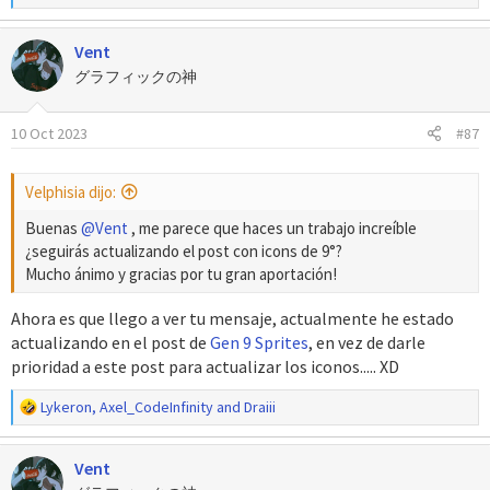
e
a
Vent
c
c
グラフィックの神
i
o
10 Oct 2023
#87
n
e
s
Velphisia dijo:
:
Buenas
@Vent
, me parece que haces un trabajo increíble
¿seguirás actualizando el post con icons de 9°?
Mucho ánimo y gracias por tu gran aportación!
Ahora es que llego a ver tu mensaje, actualmente he estado
actualizando en el post de
Gen 9 Sprites
, en vez de darle
prioridad a este post para actualizar los iconos..... XD
R
Lykeron
,
Axel_CodeInfinity
and
Draiii
e
a
Vent
c
c