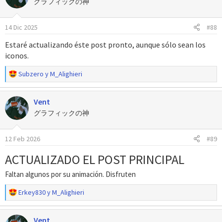
グラフィックの神
i
o
14 Dic 2025
#88
n
e
Estaré actualizando éste post pronto, aunque sólo sean los
s
iconos.
:
R
Subzero
y
M_Alighieri
e
a
Vent
c
c
グラフィックの神
i
o
12 Feb 2026
#89
n
e
ACTUALIZADO EL POST PRINCIPAL
s
:
Faltan algunos por su animación. Disfruten
R
Erkey830
y
M_Alighieri
e
a
Vent
c