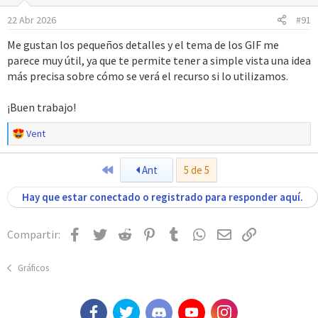
n
22 Abr 2026
#91
e
s
Me gustan los pequeños detalles y el tema de los GIF me
:
parece muy útil, ya que te permite tener a simple vista una idea
más precisa sobre cómo se verá el recurso si lo utilizamos.
¡Buen trabajo!
R
Vent
e
a
Primero
Ant
5 de 5
c
c
Hay que estar conectado o registrado para responder aquí.
i
o
n
Facebook
Twitter
Reddit
Pinterest
Tumblr
WhatsApp
Email
Enlace
Compartir:
e
s
:
Gráficos