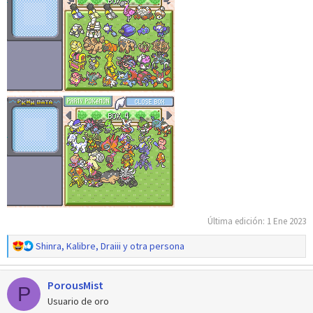
Última edición:
1 Ene 2023
R
Shinra
,
Kalibre
,
Draiii
y otra persona
e
a
PorousMist
c
P
c
Usuario de oro
i