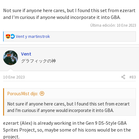
Not sure if anyone here cares, but I found this set from ezerart
and I'm curious if anyone would incorporate it into GBA.
Última edición:
10 Ene 2023
R
Vent
y
martinstrok
e
a
Vent
c
c
グラフィックの神
i
o
10 Ene 2023
#83
n
e
s
PorousMist dijo:
:
Not sure if anyone here cares, but I found this set from ezerart
and I'm curious if anyone would incorporate it into GBA.
ezerart (Alex) is already working in the Gen 9 DS-Style GBA
Sprites Project, so, maybe some of his icons would be on the
project.