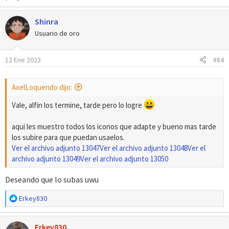
Shinra
Usuario de oro
12 Ene 2023
#84
AxelLoquendo dijo:
Vale, alfin los termine, tarde pero lo logre
aqui les muestro todos los iconos que adapte y bueno mas tarde
los subire para que puedan usaelos.
Ver el archivo adjunto 13047
Ver el archivo adjunto 13048
Ver el
archivo adjunto 13049
Ver el archivo adjunto 13050
Deseando que lo subas uwu
R
Erkey830
e
a
Erkey830
c