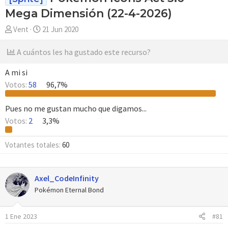
Mega Dimensión (22-4-2026)
A
F
Vent
21 Jun 2020
u
e
t
c
A cuántos les ha gustado este recurso?
o
h
r
a
A mi si
d
Votos:
58
96,7%
e
i
Pues no me gustan mucho que digamos...
n
Votos:
2
3,3%
i
c
Votantes totales
60
i
o
Axel_CodeInfinity
Pokémon Eternal Bond
1 Ene 2023
#81