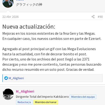
c
グラフィックの神
i
o
22 Abr 2026
#90
n
e
Nueva actualización:
s
:
Mejoras en los iconos existentes de la 9na Gen y las Megas.
En cualquier caso, los nuevos cambios son en parte de Ezerart.
Agregado al post principal un gif con las Mega Evoluciones
hasta la actualidad, con fin de decorar bonito el post.
Por cierto, uno de los archivos del post llegó a las 2371
descargas y eso me pone contento, tantas personas buscando
dicho recurso resumido en un solo post. Gracias de verdad.
R
M_Alighieri
e
a
M_Alighieri
c
c
Dirigente Total del Imperio Kaktiácero
Miembro del equipo
i
Redactor/a
Miembro de honor
o