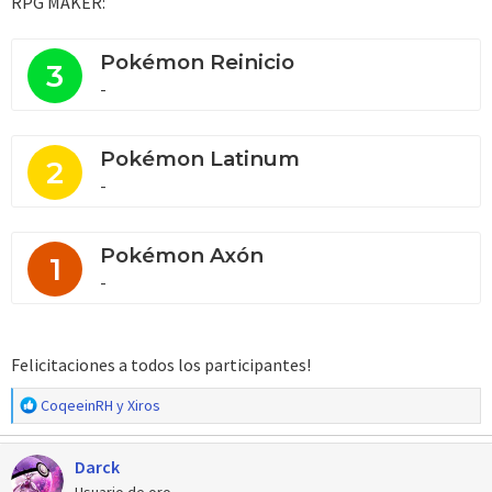
RPG MAKER:
Pokémon Reinicio
3
-
Pokémon Latinum
2
-
Pokémon Axón
1
-
Felicitaciones a todos los participantes!
R
CoqeeinRH
y
Xiros
e
a
Darck
c
c