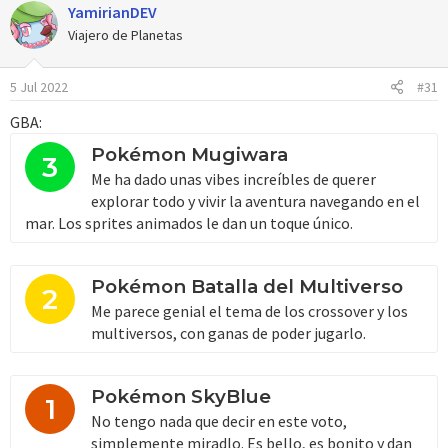
YamirianDEV
c
c
Viajero de Planetas
i
o
5 Jul 2022
#31
n
e
GBA:
s
:
Pokémon Mugiwara
3
Me ha dado unas vibes increíbles de querer
explorar todo y vivir la aventura navegando en el
mar. Los sprites animados le dan un toque único.
Pokémon Batalla del Multiverso
2
Me parece genial el tema de los crossover y los
multiversos, con ganas de poder jugarlo.
Pokémon SkyBlue
1
No tengo nada que decir en este voto,
simplemente miradlo. Es bello, es bonito y dan