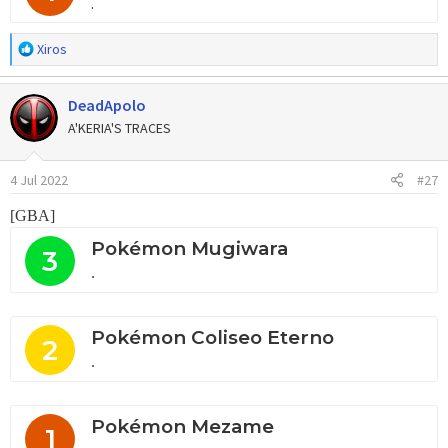
.
R
Xiros
e
a
DeadApolo
c
c
A'KERIA'S TRACES
i
o
4 Jul 2022
#27
n
e
[GBA]
s
:
Pokémon Mugiwara
3
.
Pokémon Coliseo Eterno
2
.
Pokémon Mezame
1