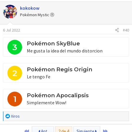
a
kokokow
c
c
Pokémon Mystic Ⓡ
i
o
6 Jul 2022
#40
n
e
s
Pokémon SkyBlue
3
:
Me gusta la idea del mundo distorcion
Pokémon Regis Origin
2
Le tengo Fe
Pokémon Apocalipsis
1
Simplemente Wow!
R
Xiros
e
a
Primero
Último
Ant
2 de 4
Siguiente