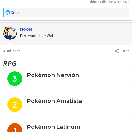
Última edición:
4 Jul 2022
R
Xiros
e
a
NooM
c
c
Profesional de WaH
i
o
4 Jul 2022
#22
n
e
RPG
s
:
Pokémon Nervión
3
.
Pokémon Amatista
2
.
Pokémon Latinum
1