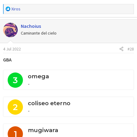
R
Xiros
e
a
Nachoius
c
c
Caminante del cielo
i
o
4 Jul 2022
#28
n
e
GBA
s
:
omega
3
-
coliseo eterno
2
-
mugiwara
1