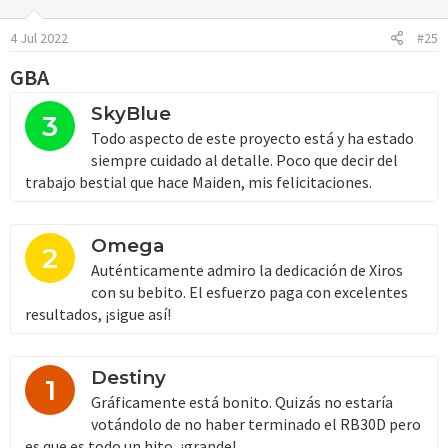
i
o
4 Jul 2022
#25
n
e
GBA
s
:
SkyBlue
3
Todo aspecto de este proyecto está y ha estado
siempre cuidado al detalle. Poco que decir del
trabajo bestial que hace Maiden, mis felicitaciones.
Omega
2
Auténticamente admiro la dedicación de Xiros
con su bebito. El esfuerzo paga con excelentes
resultados, ¡sigue así!
Destiny
1
Gráficamente está bonito. Quizás no estaría
votándolo de no haber terminado el RB30D pero
es que es todo un hito, ¡grande!