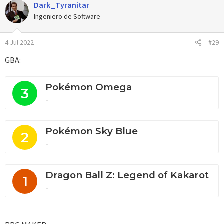
Dark_Tyranitar
c
c
Ingeniero de Software
i
o
4 Jul 2022
#29
n
e
GBA:
s
:
Pokémon Omega
3
-
Pokémon Sky Blue
2
-
Dragon Ball Z: Legend of Kakarot
1
-