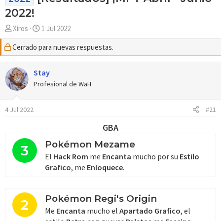
2022!
A
F
Xiros
1 Jul 2022
u
e
Cerrado para nuevas respuestas.
t
c
o
h
r
a
Stay
d
Profesional de WaH
e
i
4 Jul 2022
#21
n
i
GBA
c
i
Pokémon Mezame
3
o
El
Hack Rom
me
Encanta
mucho por su
Estilo
Grafico
, me
Enloquece
.
Pokémon Regi's Origin
2
Me
Encanta
mucho el
Apartado Grafico
, el