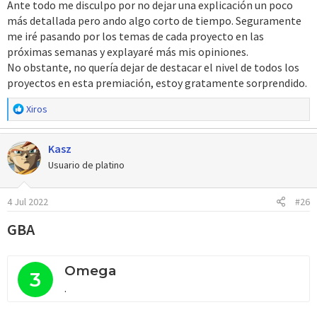
Ante todo me disculpo por no dejar una explicación un poco
más detallada pero ando algo corto de tiempo. Seguramente
me iré pasando por los temas de cada proyecto en las
próximas semanas y explayaré más mis opiniones.
No obstante, no quería dejar de destacar el nivel de todos los
proyectos en esta premiación, estoy gratamente sorprendido.
R
Xiros
e
a
Kasz
c
c
Usuario de platino
i
o
4 Jul 2022
#26
n
e
GBA
s
:
Omega
3
.