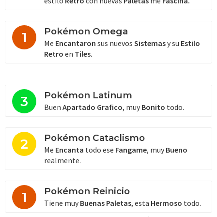
estilo
Retro
con nuevas
Paletas
me
Fascina.
Pokémon Omega
1
Me
Encantaron
sus nuevos
Sistemas
y su
Estilo
Retro
en
Tiles.
Pokémon Latinum
3
Buen
Apartado Grafico
, muy
Bonito
todo.
Pokémon Cataclismo
2
Me
Encanta
todo ese
Fangame
, muy
Bueno
realmente.
Pokémon Reinicio
1
Tiene muy
Buenas Paletas
, esta
Hermoso
todo.