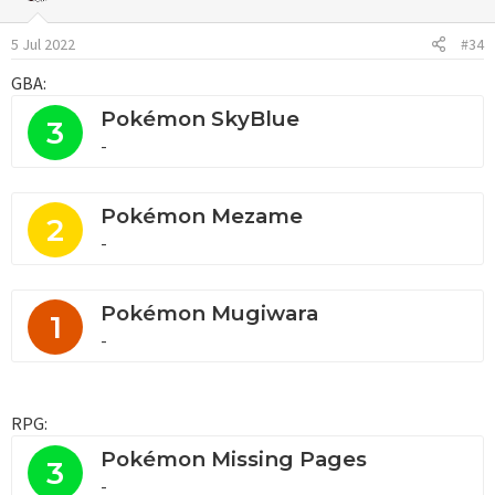
i
o
5 Jul 2022
#34
n
e
GBA:
s
:
Pokémon SkyBlue
3
-
Pokémon Mezame
2
-
Pokémon Mugiwara
1
-
RPG:
Pokémon Missing Pages
3
-