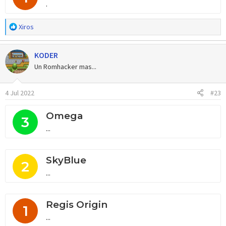
.
R
Xiros
e
a
KODER
c
c
Un Romhacker mas...
i
o
4 Jul 2022
#23
n
e
s
Omega
3
:
...
SkyBlue
2
...
Regis Origin
1
...