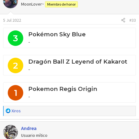
c
MoonLover~
Miembro de honor
i
o
5 Jul 2022
#33
n
e
s
Pokémon Sky Blue
3
:
-
Dragón Ball Z Leyend of Kakarot
2
-
Pokemon Regis Origin
1
-
R
Xiros
e
a
Andrea
c
c
Usuario mítico