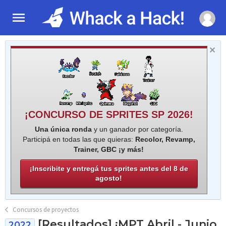
¡CONCURSO DE SPRITES SP 2026!
Una única ronda
y un ganador por categoría.
Participá en todas las que quieras:
Recolor, Revamp,
Trainer, GBC ¡y más!
¡Inscribite y entregá tus sprites antes del 8 de
agosto!
Concursos de proyectos
[Resultados] ¡MPT Abril - Junio
2022