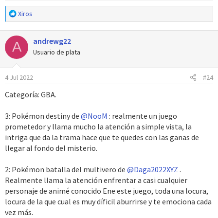
R
Xiros
e
a
andrewg22
c
A
c
Usuario de plata
i
o
4 Jul 2022
#24
n
e
Categoría: GBA.
s
:
3: Pokémon destiny de
@NooM
: realmente un juego
prometedor y llama mucho la atención a simple vista, la
intriga que da la trama hace que te quedes con las ganas de
llegar al fondo del misterio.
2: Pokémon batalla del multivero de
@Daga2022XYZ
.
Realmente llama la atención enfrentar a casi cualquier
personaje de animé conocido Ene este juego, toda una locura,
locura de la que cual es muy díficil aburrirse y te emociona cada
vez más.