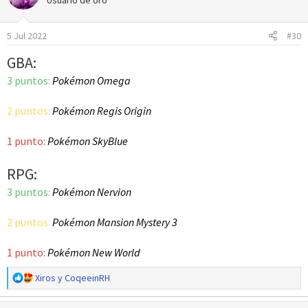
Usuario de oro
i
o
5 Jul 2022
#30
n
e
GBA:
s
:
3 puntos:
Pokémon Omega
2 puntos:
Pokémon Regis Origin
1 punto:
Pokémon SkyBlue
RPG:
3 puntos:
Pokémon Nervion
2 puntos:
Pokémon Mansion Mystery 3
1 punto:
Pokémon New World
R
Xiros
y
CoqeeinRH
e
a