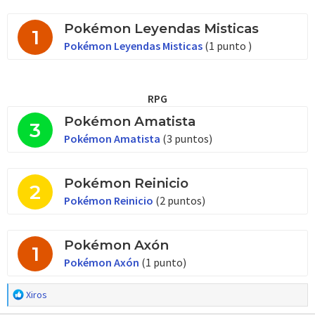
Pokémon Leyendas Misticas
1
Pokémon Leyendas Misticas
(1 punto )
RPG
Pokémon Amatista
3
Pokémon Amatista
(3 puntos)
Pokémon Reinicio
2
Pokémon Reinicio
(2 puntos)
Pokémon Axón
1
Pokémon Axón
(1 punto)
R
Xiros
e