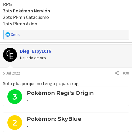
RPG
3pts
Pokémon Nervión
2pts Pkmn Cataclismo
1pts Pkmn Axion
R
Xiros
e
a
Dieg_Espy1016
c
c
Usuario de oro
i
o
5 Jul 2022
#38
n
e
Solo gba porque no tengo pc para rpg
s
:
Pokémon Regi's Origin
3
-
Pokémon: SkyBlue
2
-