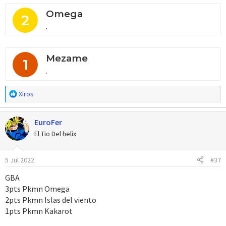
Omega
2
.
Mezame
1
.
R
Xiros
e
a
EuroFer
c
c
El Tio Del helix
i
o
5 Jul 2022
#37
n
e
GBA
s
3pts Pkmn Omega
:
2pts Pkmn Islas del viento
1pts Pkmn Kakarot