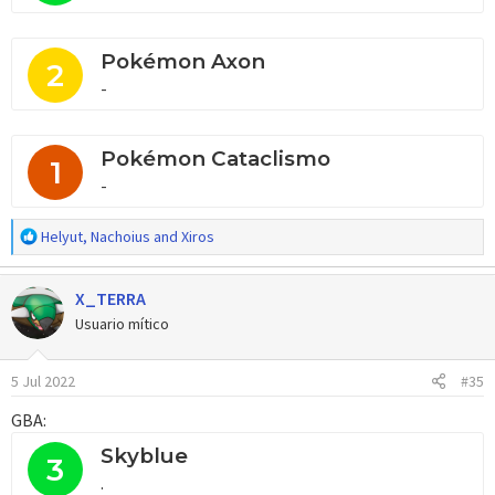
Pokémon Axon
2
-
Pokémon Cataclismo
1
-
R
Helyut
,
Nachoius
and
Xiros
e
a
X_TERRA
c
c
Usuario mítico
i
o
5 Jul 2022
#35
n
e
GBA:
s
:
Skyblue
3
.