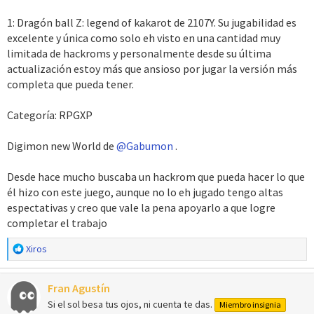
1: Dragón ball Z: legend of kakarot de 2107Y. Su jugabilidad es
excelente y única como solo eh visto en una cantidad muy
limitada de hackroms y personalmente desde su última
actualización estoy más que ansioso por jugar la versión más
completa que pueda tener.
Categoría: RPGXP
Digimon new World de
@Gabumon
.
Desde hace mucho buscaba un hackrom que pueda hacer lo que
él hizo con este juego, aunque no lo eh jugado tengo altas
espectativas y creo que vale la pena apoyarlo a que logre
completar el trabajo
R
Xiros
e
a
Fran Agustín
c
c
Si el sol besa tus ojos, ni cuenta te das.
Miembro insignia