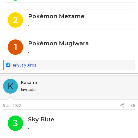
Pokémon Mezame
2
.
Pokémon Mugiwara
1
.
R
Helyut
y
Xiros
e
a
Kasami
c
K
c
Invitado
i
o
5 Jul 2022
#36
n
e
s
Sky Blue
3
:
.