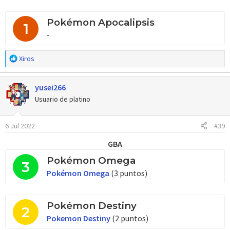
Pokémon Apocalipsis
1
-
R
Xiros
e
a
yusei266
c
c
Usuario de platino
i
o
6 Jul 2022
#39
n
e
GBA
s
:
Pokémon Omega
3
Pokémon Omega
(3 puntos)
Pokémon Destiny
2
Pokemon Destiny
(2 puntos)