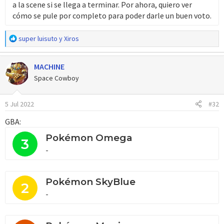
a la scene si se llega a terminar. Por ahora, quiero ver
cómo se pule por completo para poder darle un buen voto.
R
super luisuto
y
Xiros
e
a
MACHINE
c
c
Space Cowboy
i
o
5 Jul 2022
#32
n
e
GBA:
s
:
Pokémon Omega
3
-
Pokémon SkyBlue
2
-